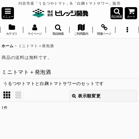
刈谷市産「うるつやトマト」&「白麹トマトサワー」販売
メニュー
商品検索
カート
カテゴリ
マイページ
商品検索
ご利用案内
関連ページ
ホーム
>
ミニトマト＋発泡酒
商品の送料は無料です。
ミニトマト＋発泡酒
うるつやトマトと白麹トマトサワーのセットです
表示順変更
閉じる
1
件
表示数
:
並び順
: