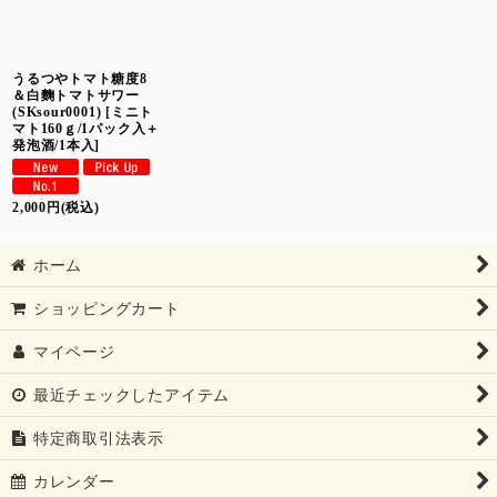
絞り込む
うるつやトマト糖度8
＆白麴トマトサワー
(SKsour0001)
[
ミニト
マト160ｇ/1パック入＋
発泡酒/1本入
]
2,000
円
(税込)
ホーム
ショッピングカート
マイページ
最近チェックしたアイテム
特定商取引法表示
カレンダー