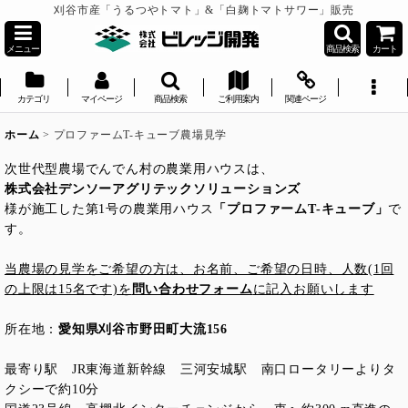
刈谷市産「うるつやトマト」&「白麹トマトサワー」販売
メニュー
商品検索
カート
カテゴリ
マイページ
商品検索
ご利用案内
関連ページ
ホーム
>
プロファームT-キューブ農場見学
次世代型農場でんでん村の農業用ハウスは、
株式会社デンソーアグリテックソリューションズ
様が施工した第1号の農業用ハウス
「プロファームT-キューブ」
で
す。
当農場の見学をご希望の方は、お名前、ご希望の日時、人数(1回
の上限は15名です)を
問い合わせフォーム
に記入お願いします
所在地：
愛知県刈谷市野田町大流156
最寄り駅 JR東海道新幹線 三河安城駅 南口ロータリーよりタ
クシーで約10分