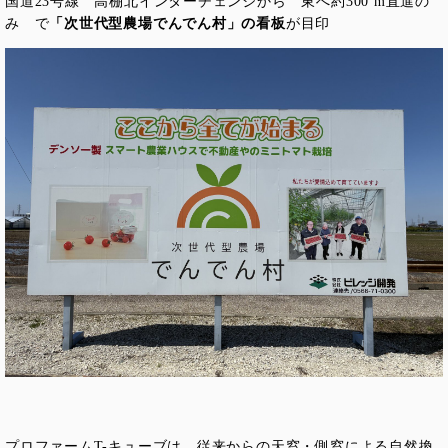
国道23号線 高棚北インターチェンジから 東へ約300 m直進の
み で
「次世代型農場でんでん村」の看板
が目印
プロファームT-キューブは、従来からの天窓・側窓による自然換