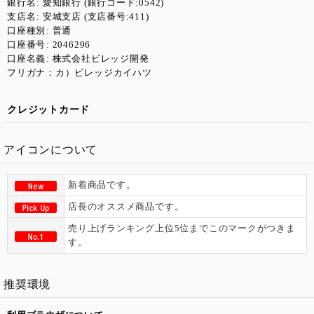
銀行名
:
愛知銀行 (銀行コード:0542)
支店名
:
安城支店 (支店番号:411)
口座種別
:
普通
口座番号
:
2046296
口座名義
:
株式会社ビレッジ開発
フリガナ：カ）ビレッジカイハツ
クレジットカード
アイコンについて
新着商品です。
店長のオススメ商品です。
売り上げランキング上位5位までこのマークがつきま
す。
推奨環境