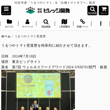
刈谷市産「うるつやトマト」&「白麹トマトサワー」販売
メニュー
商品検索
カート
カテゴリ
マイページ
商品検索
ご利用案内
関連ページ
ホーム
>
うるつやトマト受賞歴
うるつやトマト受賞歴を時系列に紹介させて頂きます。
日時 2024年7月18日
場所 東京ビッグサイト
賞名 第7回 ウェルネスフードアワード2024 OYATSU部門 銀賞