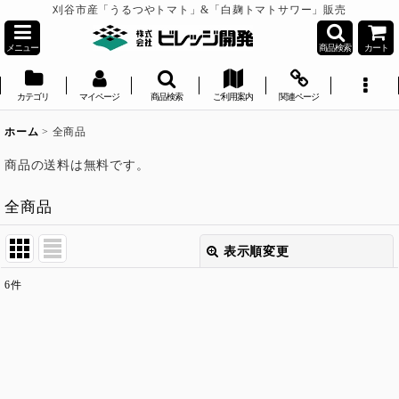
刈谷市産「うるつやトマト」&「白麹トマトサワー」販売
メニュー
商品検索
カート
カテゴリ
マイページ
商品検索
ご利用案内
関連ページ
ホーム
>
全商品
商品の送料は無料です。
全商品
表示順変更
閉じる
6
件
表示数
:
並び順
:
絞り込む