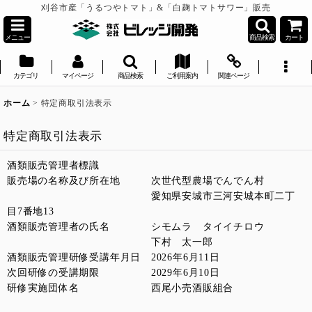
刈谷市産「うるつやトマト」&「白麹トマトサワー」販売
メニュー
商品検索
カート
カテゴリ
マイページ
商品検索
ご利用案内
関連ページ
ホーム
>
特定商取引法表示
特定商取引法表示
酒類販売管理者標識
販売場の名称及び所在地 次世代型農場でんでん村
愛知県安城市三河安城本町二丁
目7番地13
酒類販売管理者の氏名 シモムラ タイイチロウ
下村 太一郎
酒類販売管理研修受講年月日 2026年6月11日
次回研修の受講期限 2029年6月10日
研修実施団体名 西尾小売酒販組合