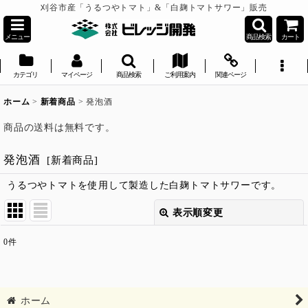
刈谷市産「うるつやトマト」&「白麹トマトサワー」販売
メニュー
商品検索
カート
カテゴリ
マイページ
商品検索
ご利用案内
関連ページ
ホーム
>
新着商品
>
発泡酒
商品の送料は無料です。
発泡酒
[
新着商品
]
うるつやトマトを使用して製造した白麹トマトサワーです。
表示順変更
閉じる
0
件
表示数
:
並び順
:
ホーム