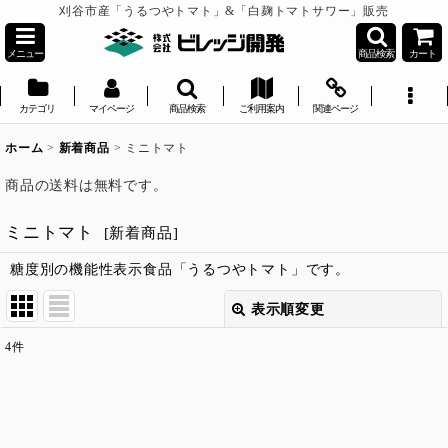
刈谷市産「うるつやトマト」&「白麹トマトサワー」販売
メニュー
商品検索
カート
カテゴリ
マイページ
商品検索
ご利用案内
関連ページ
ホーム
>
新着商品
>
ミニトマト
商品の送料は無料です。
ミニトマト
[
新着商品
]
糖度別の機能性表示食品「うるつやトマト」です。
表示順変更
閉じる
4
件
表示数
:
並び順
: