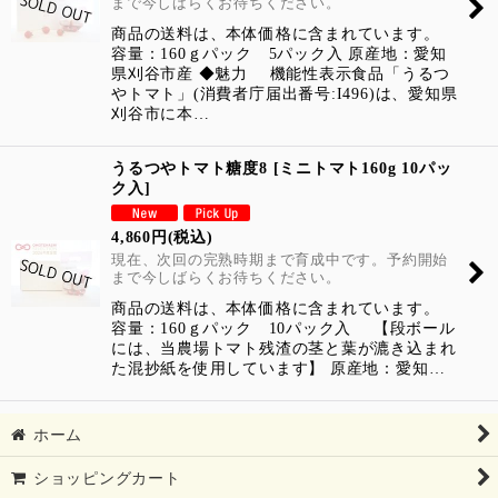
まで今しばらくお待ちください。
商品の送料は、本体価格に含まれています。
容量：160ｇパック 5パック入 原産地：愛知
県刈谷市産 ◆魅力 機能性表示食品「うるつ
やトマト」(消費者庁届出番号:I496)は、愛知県
刈谷市に本…
うるつやトマト糖度8
[
ミニトマト160g 10パッ
ク入
]
4,860
円
(税込)
現在、次回の完熟時期まで育成中です。予約開始
まで今しばらくお待ちください。
商品の送料は、本体価格に含まれています。
容量：160ｇパック 10パック入 【段ボール
には、当農場トマト残渣の茎と葉が漉き込まれ
た混抄紙を使用しています】 原産地：愛知…
ホーム
ショッピングカート