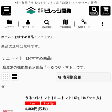
刈谷市産「うるつやトマト」&「白麹トマトサワー」販売
メニュー
商品検索
カート
カテゴリ
マイページ
商品検索
ご利用案内
関連ページ
ホーム
>
おすすめ商品
>
ミニトマト
商品の送料は無料です。
ミニトマト
[
おすすめ商品
]
糖度別の機能性表示食品「うるつやトマト」です。
表示順変更
閉じる
4
件
表示数
:
うるつやトマト
[
ミニトマト160g 10パック入
]
並び順
:
4,860
円
(税込)