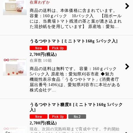
在庫わずか
絞り込む
商品の送料は、本体価格に含まれています。
容量：160ｇパック 10パック入 【段ボール
には、当農場トマト残渣の茎と葉が漉き込まれ
た混抄紙を使用しています】 原産地：愛知…
うるつやトマト
[
ミニトマト160g 5パック入
]
2,700
円
(税込)
在庫数 10箱
商品の送料は無料です。 容量：160ｇパック
5パック入 原産地：愛知県刈谷市産 ◆魅力
機能性表示食品「うるつやトマト」(消費者庁
届出番号:I496)は、愛知県刈谷市に本社がある
株式会社デ…
うるつやトマト糖度8
[
ミニトマト160g 5パック
入
]
2,700
円
(税込)
現在、次回の完熟時期まで育成中です。予約開始