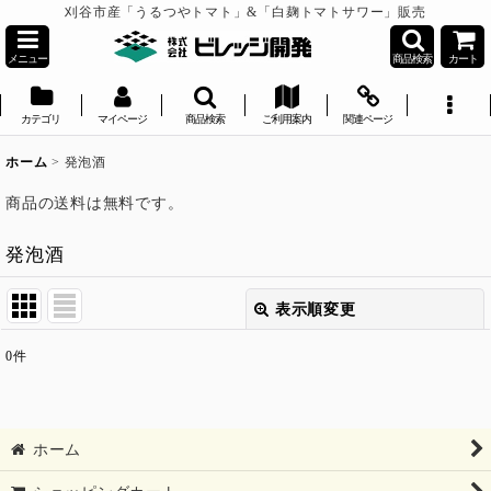
刈谷市産「うるつやトマト」&「白麹トマトサワー」販売
メニュー
商品検索
カート
カテゴリ
マイページ
商品検索
ご利用案内
関連ページ
ホーム
>
発泡酒
商品の送料は無料です。
発泡酒
表示順変更
閉じる
0
件
表示数
:
並び順
:
ホーム
絞り込む