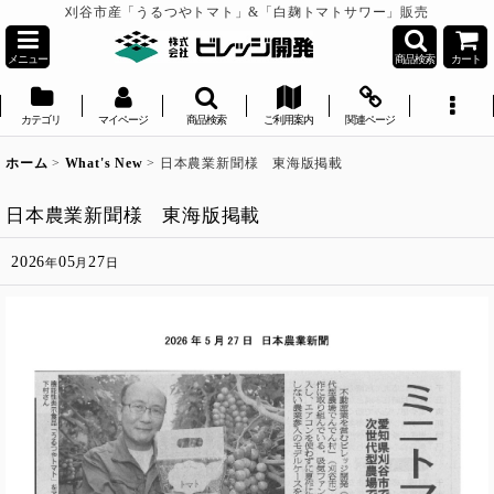
刈谷市産「うるつやトマト」&「白麹トマトサワー」販売
メニュー
商品検索
カート
カテゴリ
マイページ
商品検索
ご利用案内
関連ページ
ホーム
>
What's New
>
日本農業新聞様 東海版掲載
日本農業新聞様 東海版掲載
2026
05
27
年
月
日