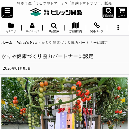
刈谷市産「うるつやトマト」&「白麹トマトサワー」販売
メニュー
商品検索
カート
カテゴリ
マイページ
商品検索
ご利用案内
関連ページ
ホーム
>
What's New
>
かりや健康づくり協力パートナーに認定
かりや健康づくり協力パートナーに認定
2026
01
05
年
月
日