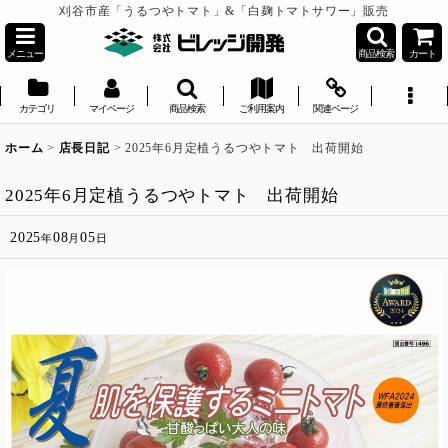
刈谷市産「うるつやトマト」&「白麹トマトサワー」販売
メニュー
商品検索
カート
カテゴリ
マイページ
商品検索
ご利用案内
関連ページ
ホーム
>
店長日記
>
2025年6月定植うるつやトマト 出荷開始
2025年6月定植うるつやトマト 出荷開始
2025
08
05
年
月
日